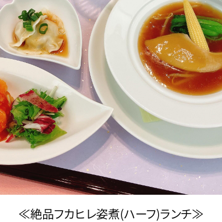
≪絶品フカヒレ姿煮(ハーフ)ランチ≫