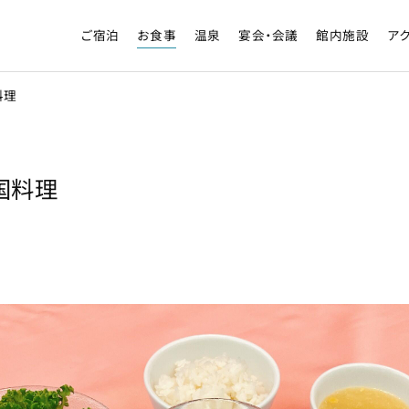
ご宿泊
お食事
温泉
宴会・会議
館内施設
ア
料理
国料理