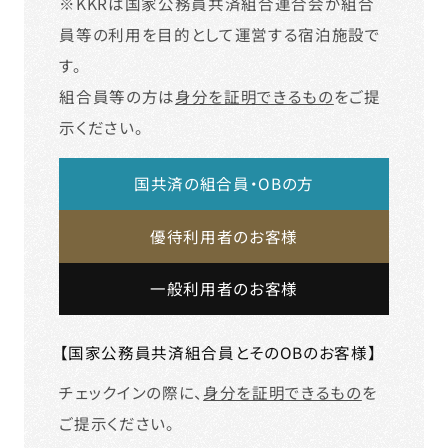
※KKRは国家公務員共済組合連合会が組合
員等の利用を目的として運営する宿泊施設で
す。
組合員等の方は
身分を証明できるもの
をご提
示ください。
国共済の組合員・OBの方
優待利用者のお客様
一般利用者のお客様
【国家公務員共済組合員とそのOBのお客様】
チェックインの際に、
身分を証明できるもの
を
ご提示ください。