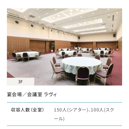
3F
宴会場／会議室 ラヴィ
収容人数（全室）
150人(シアター)、100人(スク
ール)